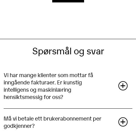
Spørsmål og svar
Vi har mange klienter som mottar få
inngående fakturaer. Er kunstig
intelligens og maskinlæring
hensiktsmessig for oss?
SEMINE kan lære av alle deres klienter og benytte
kunnskapen den tilegner seg på tvers av alle klientene
Må vi betale ett brukerabonnement per
deres. Dette gjør det mulig å slå sammen klientdata,
godkjenner?
slik at dere kan dra nytte av et høyere fakturavolum
selv om hvert enkelt selskap kun mottar noen få