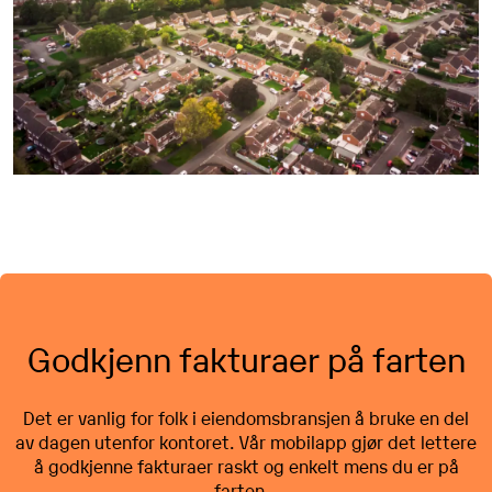
Godkjenn fakturaer på farten
Det er vanlig for folk i eiendomsbransjen å bruke en del
av dagen utenfor kontoret.
Vår mobilapp gjør det lettere
å godkjenne fakturaer raskt og enkelt mens du er på
farten.