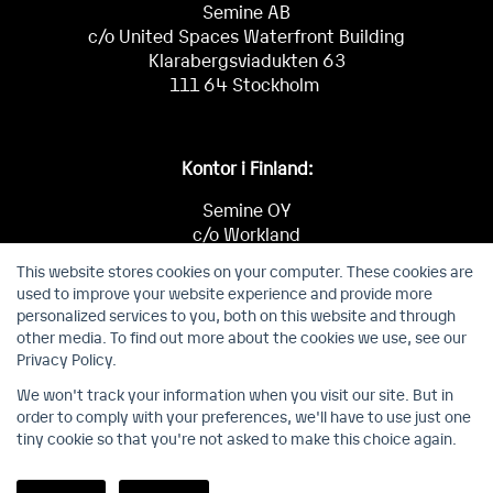
Semine AB
c/o United Spaces Waterfront Building
Klarabergsviadukten 63
111 64 Stockholm
Kontor i Finland:
Semine OY
c/o Workland
Keilaniementie 1
This website stores cookies on your computer. These cookies are
02150 Espoo
used to improve your website experience and provide more
personalized services to you, both on this website and through
other media. To find out more about the cookies we use, see our
Privacy Policy.
We won't track your information when you visit our site. But in
order to comply with your preferences, we'll have to use just one
Personvernerklæring
Cookie consent
Cookie policy
tiny cookie so that you're not asked to make this choice again.
Copyright © 2026 Semine