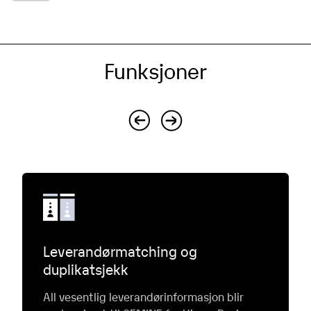
Funksjoner
Leverandørmatching og
duplikatsjekk
All vesentlig leverandørinformasjon blir