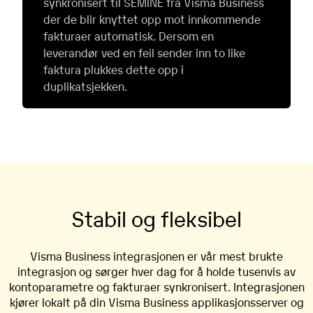
synkronisert til SEMINE fra Visma Business
der de blir knyttet opp mot innkommende
fakturaer automatisk. Dersom en
leverandør ved en feil sender inn to like
faktura plukkes dette opp i
duplikatsjekken.
Stabil og fleksibel
Visma Business integrasjonen er vår mest brukte
integrasjon og sørger hver dag for å holde tusenvis av
kontoparametre og fakturaer synkronisert. Integrasjonen
kjører lokalt på din Visma Business applikasjonsserver og