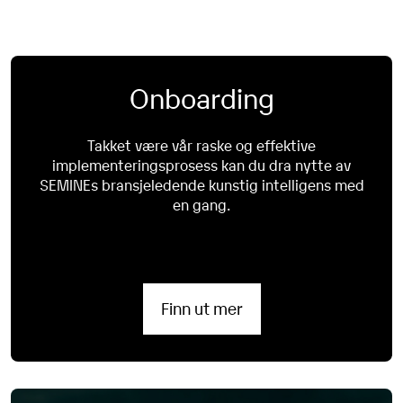
ønske. Når de er klare, vil de bli bokført på en annen
bilagsnummerserie enn fakturaer og kreditnotaer.
Onboarding
Takket være vår raske og effektive
implementeringsprosess kan du dra nytte av
SEMINEs bransjeledende kunstig intelligens med
en gang.
Finn ut mer