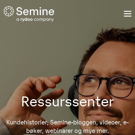
Ressurssenter
Kundehistorier, Semine-bloggen, videoer, e-
bøker, webinarer og mye mer.