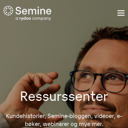
Ressurssenter
Kundehistorier, Semine-bloggen, videoer, e-
bøker, webinarer og mye mer.