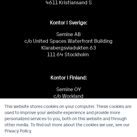
4611 Kristiansand S
Kontor i Sverige:
Semine AB
c/o United Spaces Waterfront Building
Klarabergsviadukten 63
111 64 Stockholm
Kontor i Finland:
Semine OY
c/o Workland
Keilaniementie 1
This website stores cookies on your computer. These cookies are
02150 Espoo
used to improve your website experience and provide more
personalized services to you, both on this website and through
other media. To find out more about the cookies we use, see our
Privacy Policy.