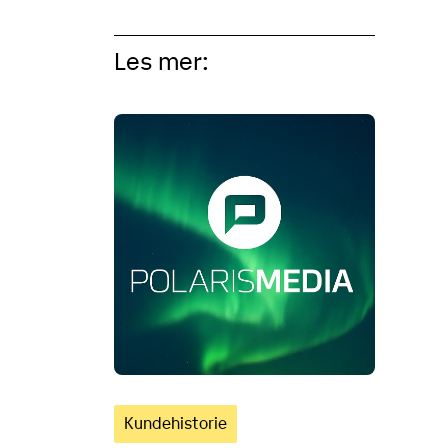
Gj
hå
ov
øk
Les mer:
av
om
Kundehistorie