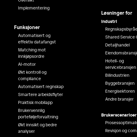
Implementering
Løsninger for
Industri
Funksjoner
Regnskapsbyråe
Automatisert og
Shared Service 
effektiv datafangst
Detaljhandel
Matching mot
Eiendomsbransj
innkjøpsordre
Hotell- og
AI-motor
servicebransjen
Økt kontroll og
Bilindustrien
compliance
Byggebransjen
Automatisert regnskap
Energisektoren
Smartere arbeidsflyter
Andre bransjer
Praktisk mobilapp
Brukervennlig
Brukerscenarioer
porteføljeforvaltning
Prosessoptimali
Økt innsikt og bedre
Revisjon og com
analyser