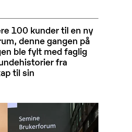
sjon på
Vi samarbeider med virksomheter
sikrer
fra en rekke bransjer for å løse
du
utfordringer knyttet til håndtering
av inngående faktura. Dra nytte
av høykvalitetsdata og
hyperautomatisering.
re 100 kunder til en ny
rum, denne gangen på
gen ble fylt med faglig
undehistorier fra
p til sin