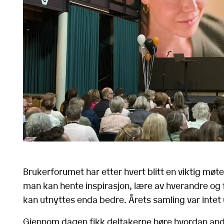
Brukerforumet har etter hvert blitt en viktig møt
man kan hente inspirasjon, lære av hverandre og 
kan utnyttes enda bedre. Årets samling var intet
Gjennom dagen fikk deltakerne høre hvordan andr