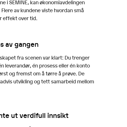
ene i SEMINE, kan økonomiavdelingen
k. Flere av kundene viste hvordan små
r effekt over tid.
ess av gangen
kapet fra scenen var klart: Du trenger
én leverandør, én prosess eller én konto
rst og fremst om å tørre å prøve. De
advis utvikling og tett samarbeid mellom
te ut verdifull innsikt