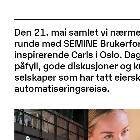
ør arbeidsmengden mer
Løsningen leser all informa
ndterlig, få en komplett
hver inngående faktura, og 
ersikt over virksomhetens
at dataene er på plass når 
onomi, forhandle frem bedre
trenger dem. Du slipper å
taler og identifiser mulige
spekulere!
råder for besparelser.
Den 21. mai samlet vi nærme
runde med SEMINE Brukerfo
inspirerende Carls i Oslo. Da
påfyll, gode diskusjoner og k
selskaper som har tatt eierska
automatiseringsreise.